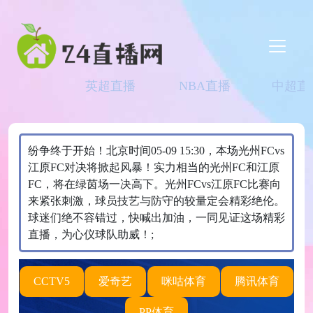
英超直播
NBA直播
中超直
纷争终于开始！北京时间05-09 15:30，本场光州FCvs
江原FC对决将掀起风暴！实力相当的光州FC和江原
FC，将在绿茵场一决高下。光州FCvs江原FC比赛向
来紧张刺激，球员技艺与防守的较量定会精彩绝伦。
球迷们绝不容错过，快喊出加油，一同见证这场精彩
直播，为心仪球队助威！;
CCTV5
爱奇艺
咪咕体育
腾讯体育
PP体育