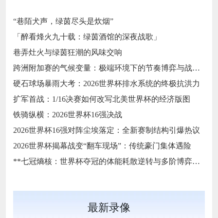
“巷陌犬声，绿茵尽头是炊烟”
「醉看烽火九十载：绿茵酒馆的深夜战歌」
巷弄灶火与绿茵狂潮的风味交响
跨洲附加赛的气候变量：极端环境下的节奏博弈与战术自适应
硬石球场暴雨大考：2026世界杯排水系统的终极抗洪力
扩军首战：1/16决赛如何改写北美世界杯的经济版图
铁骑纵横：2026世界杯16强决战
2026世界杯16强对阵尘埃落定：全新赛制结构引爆热议
2026世界杯揭幕战变“翻车现场”：传统豪门集体遇险
**七冠熵核：世界杯夺冠的体能耗散逆转与多阶博弈论**
最新录像