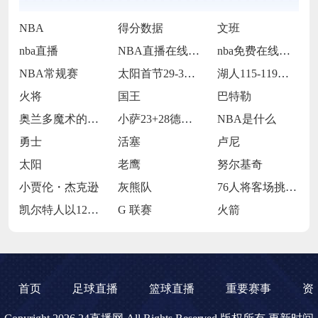
NBA
得分数据
文班
nba直播
NBA直播在线观看
nba免费在线高清直播
NBA常规赛
太阳首节29-30落后步行者
湖人115-119不敌火箭
火将
国王
巴特勒
奥兰多魔术的当家球星保罗-班凯罗
小萨23+28德罗赞24+9 国王114
NBA是什么
勇士
活塞
卢尼
太阳
老鹰
努尔基奇
小贾伦・杰克逊
灰熊队
76人将客场挑战魔术
凯尔特人以120-119战胜鹈鹕
G 联赛
火箭
首页
足球直播
篮球直播
重要赛事
资