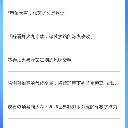
“巷陌犬声，绿茵尽头是炊烟”
「醉看烽火九十载：绿茵酒馆的深夜战歌」
巷弄灶火与绿茵狂潮的风味交响
跨洲附加赛的气候变量：极端环境下的节奏博弈与战术自适应
硬石球场暴雨大考：2026世界杯排水系统的终极抗洪力