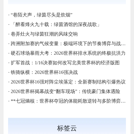
·
“巷陌犬声，绿茵尽头是炊烟”
·
「醉看烽火九十载：绿茵酒馆的深夜战歌」
·
巷弄灶火与绿茵狂潮的风味交响
·
跨洲附加赛的气候变量：极端环境下的节奏博弈与战术自适应
·
硬石球场暴雨大考：2026世界杯排水系统的终极抗洪力
·
扩军首战：1/16决赛如何改写北美世界杯的经济版图
·
铁骑纵横：2026世界杯16强决战
·
2026世界杯16强对阵尘埃落定：全新赛制结构引爆热议
·
2026世界杯揭幕战变“翻车现场”：传统豪门集体遇险
·
**七冠熵核：世界杯夺冠的体能耗散逆转与多阶博弈论**
标签云