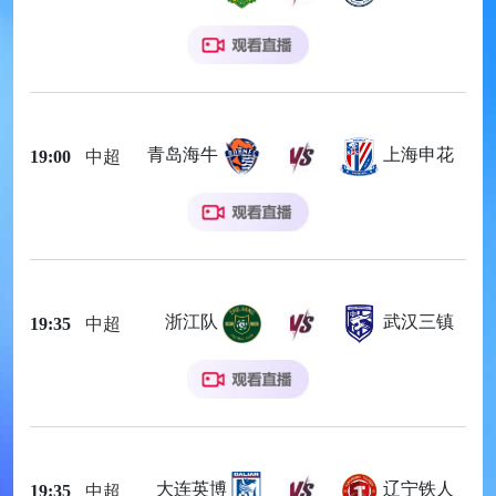
青岛海牛
上海申花
19:00
中超
浙江队
武汉三镇
19:35
中超
大连英博
辽宁铁人
19:35
中超