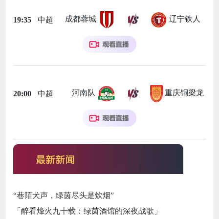
成都蓉城
辽宁铁人
19:35
中超
河南队
重庆铜梁龙
20:00
中超
“巷陌犬声，绿茵尽头是炊烟”
「醉看烽火九十载：绿茵酒馆的深夜战歌」