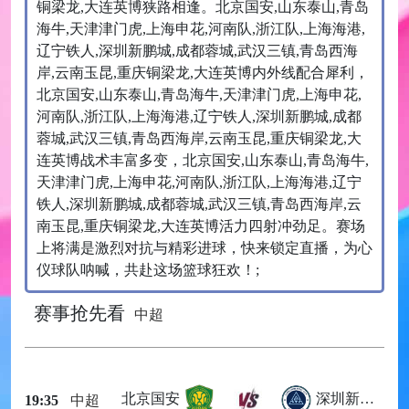
铜梁龙,大连英博狭路相逢。北京国安,山东泰山,青岛
海牛,天津津门虎,上海申花,河南队,浙江队,上海海港,
辽宁铁人,深圳新鹏城,成都蓉城,武汉三镇,青岛西海
岸,云南玉昆,重庆铜梁龙,大连英博内外线配合犀利，
北京国安,山东泰山,青岛海牛,天津津门虎,上海申花,
河南队,浙江队,上海海港,辽宁铁人,深圳新鹏城,成都
蓉城,武汉三镇,青岛西海岸,云南玉昆,重庆铜梁龙,大
连英博战术丰富多变，北京国安,山东泰山,青岛海牛,
天津津门虎,上海申花,河南队,浙江队,上海海港,辽宁
铁人,深圳新鹏城,成都蓉城,武汉三镇,青岛西海岸,云
南玉昆,重庆铜梁龙,大连英博活力四射冲劲足。赛场
上将满是激烈对抗与精彩进球，快来锁定直播，为心
仪球队呐喊，共赴这场篮球狂欢！;
赛事抢先看
中超
北京国安
深圳新鹏城
19:35
中超