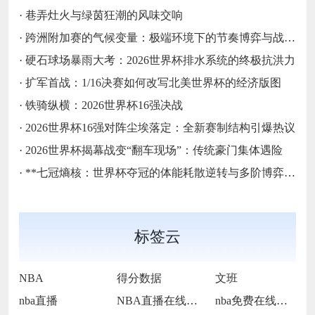
·
巷弄灶火与绿茵狂潮的风味交响
·
跨洲附加赛的气候变量：极端环境下的节奏博弈与战术自适应
·
硬石球场暴雨大考：2026世界杯排水系统的终极抗洪力
·
扩军首战：1/16决赛如何改写北美世界杯的经济版图
·
铁骑纵横：2026世界杯16强决战
·
2026世界杯16强对阵尘埃落定：全新赛制结构引爆热议
·
2026世界杯揭幕战变“翻车现场”：传统豪门集体遇险
·
**七冠熵核：世界杯夺冠的体能耗散逆转与多阶博弈论**
标签云
NBA
得分数据
文班
nba直播
NBA直播在线观看
nba免费在线高清直播