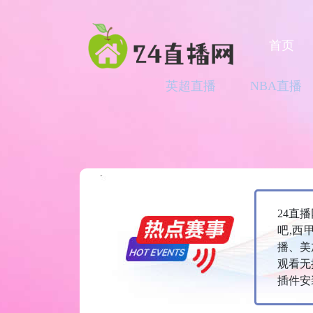
首页
英超直播
NBA直播
24直
吧,西
播、美
观看无
插件安