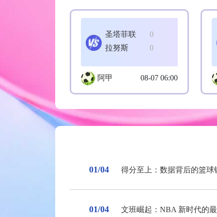
圣塔菲联
0
拉努斯
0
阿甲
08-07 06:00
01/04
得分至上：数据背后的篮球
01/04
文班崛起：NBA 新时代的