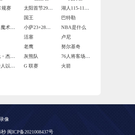
常规赛
太阳首节29-30落后步行者
湖人115-119不敌火箭
国王
巴特勒
奥兰多魔术的当家球星保罗-班凯罗
小萨23+28德罗赞24+9 国王114
NBA是什么
活塞
卢尼
老鹰
努尔基奇
小贾伦・杰克逊
灰熊队
76人将客场挑战魔术
凯尔特人以120-119战胜鹈鹕
G 联赛
火箭
录像
06秒
闽ICP备2021008437号