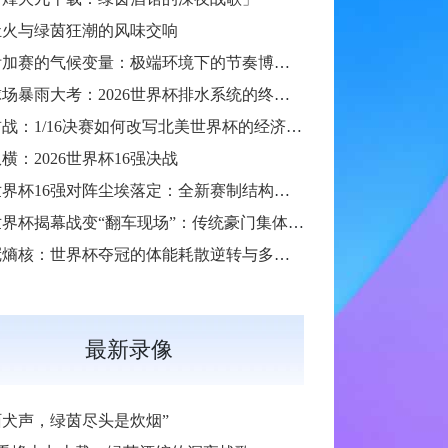
灶火与绿茵狂潮的风味交响
跨洲附加赛的气候变量：极端环境下的节奏博弈与战术自适应
硬石球场暴雨大考：2026世界杯排水系统的终极抗洪力
扩军首战：1/16决赛如何改写北美世界杯的经济版图
横：2026世界杯16强决战
2026世界杯16强对阵尘埃落定：全新赛制结构引爆热议
2026世界杯揭幕战变“翻车现场”：传统豪门集体遇险
**七冠熵核：世界杯夺冠的体能耗散逆转与多阶博弈论**
最新录像
陌犬声，绿茵尽头是炊烟”