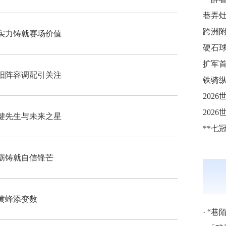
巷弄
实力铸就赛场价值
阳阵容调配引关注
铁骑纵
键先生与未来之星
砺铸就自信锋芒
黄蜂添变数
·
“巷