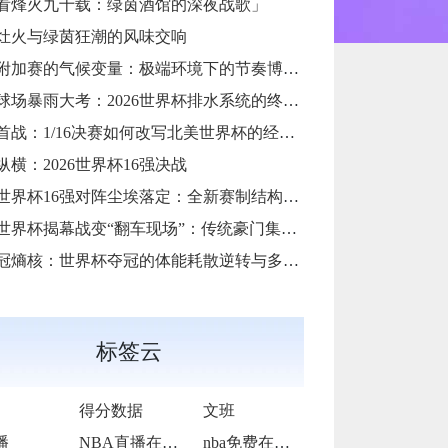
看烽火九十载：绿茵酒馆的深夜战歌」
灶火与绿茵狂潮的风味交响
加赛的气候变量：极端环境下的节奏博弈与战术自适应
场暴雨大考：2026世界杯排水系统的终极抗洪力
首战：1/16决赛如何改写北美世界杯的经济版图
纵横：2026世界杯16强决战
6世界杯16强对阵尘埃落定：全新赛制结构引爆热议
6世界杯揭幕战变“翻车现场”：传统豪门集体遇险
冠熵核：世界杯夺冠的体能耗散逆转与多阶博弈论**
标签云
得分数据
文班
播
NBA直播在线观看
nba免费在线高清直播