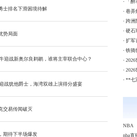
·
「醉
勇士排名下滑困境待解
·
巷弄
·
跨洲附
·
硬石球
优势局面
·
扩军
·
铁骑
公牛迎战新奥尔良鹈鹕，谁将主宰联合中心？
·
202
·
202
·
**七
鹕迎战犹他爵士，海湾双雄上演得分盛宴
克交易传闻破灭
NBA
，期待下半场爆发
nba直