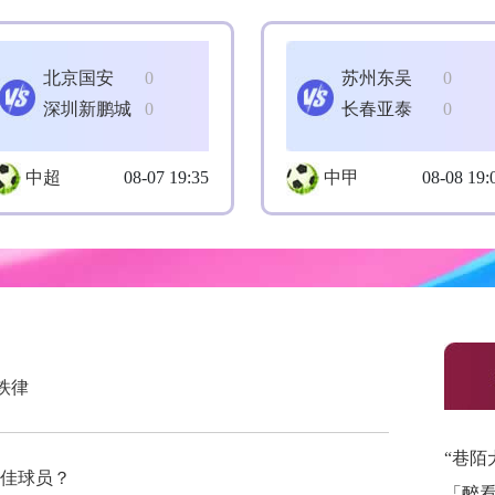
北京国安
0
苏州东吴
0
深圳新鹏城
0
长春亚泰
0
中超
08-07 19:35
中甲
08-08 19:
铁律
“巷陌
最佳球员？
「醉