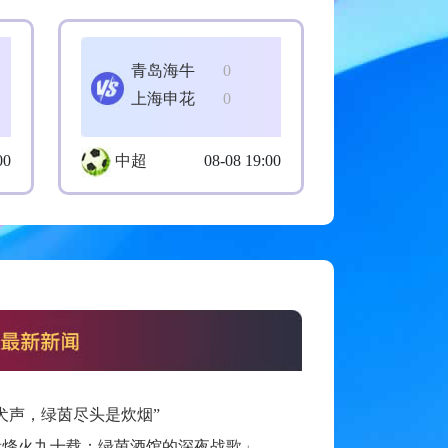
青岛海牛
0
上海申花
0
00
中超
08-08 19:00
犬声，绿茵尽头是炊烟”
看烽火九十载：绿茵酒馆的深夜战歌」