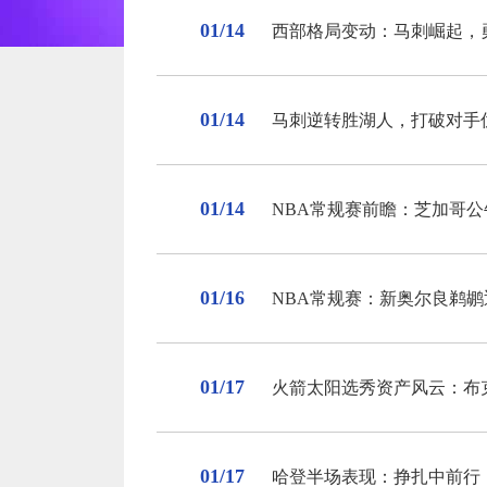
01/14
西部格局变动：马刺崛起，
01/14
马刺逆转胜湖人，打破对手
01/14
NBA常规赛前瞻：芝加哥
01/16
NBA常规赛：新奥尔良鹈
01/17
火箭太阳选秀资产风云：布
01/17
哈登半场表现：挣扎中前行