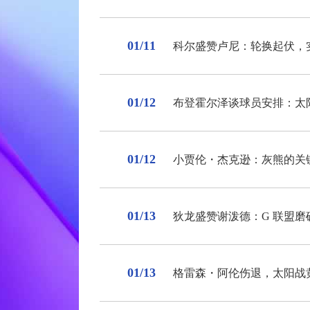
01/11
科尔盛赞卢尼：轮换起伏，
01/12
布登霍尔泽谈球员安排：太
01/12
小贾伦・杰克逊：灰熊的关
01/13
狄龙盛赞谢泼德：G 联盟磨
01/13
格雷森・阿伦伤退，太阳战