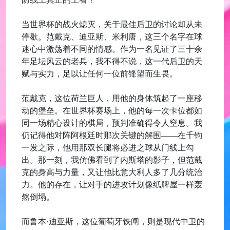
当世界杯的战火熄灭，关于最佳后卫的讨论却从未
停歇。范戴克、迪亚斯、米利唐，这三个名字在球
迷心中激荡着不同的情感。作为一名见证了三十余
年足坛风云的老兵，我不得不说，这一代后卫的天
赋与实力，足以让任何一位前锋望而生畏。
范戴克，这位荷兰巨人，用他的身体筑起了一座移
动的堡垒。在世界杯赛场上，他的每一次卡位都如
同一场精心设计的棋局，预判准确得令人窒息。我
仍记得他对阵阿根廷时那次关键的解围——在千钧
一发之际，他用那双长腿将必进之球从门线上勾
出。那一刻，我仿佛看到了内斯塔的影子，但范戴
克的身高与力量，又让他比意大利人多了几分统治
力。他的存在，让对手的进攻计划像纸牌屋一样轰
然倒塌。
而鲁本·迪亚斯，这位葡萄牙铁闸，则是现代中卫的