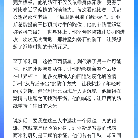
完美模板。他的防守不仅仅依靠身体素质，更源于
对比赛近乎偏执的阅读能力。每次看他比赛，我都
会想起那句老话——“后卫是用脑子踢球的”。迪亚
斯总能提前三秒预判对手的跑位，他的补防意识堪
称教科书级别。世界杯上，他率领的防线让C罗的进
攻一次次无功而返，那种坚如磐石的防守，让我想
起了巅峰时期的卡纳瓦罗。
至于米利唐，这位巴西新星，则代表了另一种可能
性。他的速度与灵活性，让他能够覆盖整个后场。
在世界杯上，他多次用惊人的回追速度化解险情，
那种“从背后杀出”的防守方式，让我想起了年轻时
的拉莫斯。但米利唐比西班牙人更沉稳，他懂得在
激情与理智之间找到平衡。他的崛起，让巴西的防
线重拾了往日的荣光。
说实话，要我在这三人中选出一个最佳，真的很
难。范戴克是经验的化身，迪亚斯是智慧的代表，
而米利唐则是天赋的象征。他们各有千秋，却又同