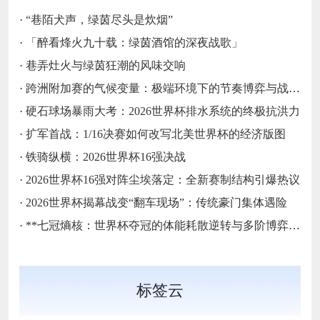
·
“巷陌犬声，绿茵尽头是炊烟”
·
「醉看烽火九十载：绿茵酒馆的深夜战歌」
·
巷弄灶火与绿茵狂潮的风味交响
·
跨洲附加赛的气候变量：极端环境下的节奏博弈与战术自适应
·
硬石球场暴雨大考：2026世界杯排水系统的终极抗洪力
·
扩军首战：1/16决赛如何改写北美世界杯的经济版图
·
铁骑纵横：2026世界杯16强决战
·
2026世界杯16强对阵尘埃落定：全新赛制结构引爆热议
·
2026世界杯揭幕战变“翻车现场”：传统豪门集体遇险
·
**七冠熵核：世界杯夺冠的体能耗散逆转与多阶博弈论**
标签云