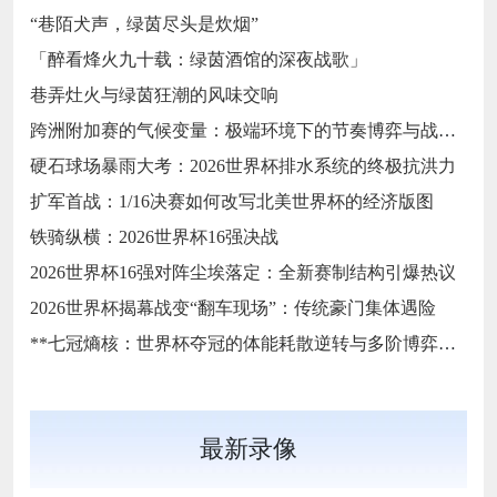
“巷陌犬声，绿茵尽头是炊烟”
「醉看烽火九十载：绿茵酒馆的深夜战歌」
巷弄灶火与绿茵狂潮的风味交响
跨洲附加赛的气候变量：极端环境下的节奏博弈与战术自适应
硬石球场暴雨大考：2026世界杯排水系统的终极抗洪力
扩军首战：1/16决赛如何改写北美世界杯的经济版图
铁骑纵横：2026世界杯16强决战
2026世界杯16强对阵尘埃落定：全新赛制结构引爆热议
2026世界杯揭幕战变“翻车现场”：传统豪门集体遇险
**七冠熵核：世界杯夺冠的体能耗散逆转与多阶博弈论**
最新录像