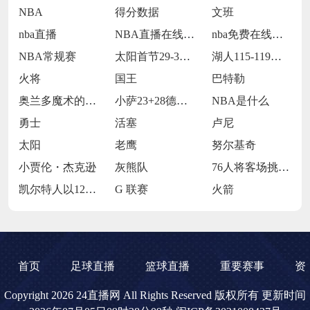
NBA
得分数据
文班
nba直播
NBA直播在线观看
nba免费在线高清直播
NBA常规赛
太阳首节29-30落后步行者
湖人115-119不敌火箭
火将
国王
巴特勒
奥兰多魔术的当家球星保罗-班凯罗
小萨23+28德罗赞24+9 国王114
NBA是什么
勇士
活塞
卢尼
太阳
老鹰
努尔基奇
小贾伦・杰克逊
灰熊队
76人将客场挑战魔术
凯尔特人以120-119战胜鹈鹕
G 联赛
火箭
首页
足球直播
篮球直播
重要赛事
资
Copyright 2026 24直播网 All Rights Reserved 版权所有 更新时间