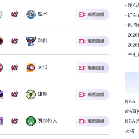
·
硬石球
魔术
·
扩军
·
铁骑
·
202
鹈鹕
·
202
·
**七
太阳
雄鹿
NBA
nba直
凯尔特人
NBA
火将