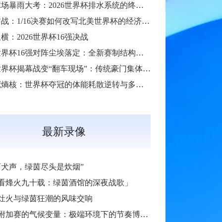
硬石球场暴雨大考：2026世界杯排水系统的终极抗洪力
扩军首战：1/16决赛如何改写北美世界杯的经济版图
横：2026世界杯16强决战
2026世界杯16强对阵尘埃落定：全新赛制结构引爆热议
2026世界杯揭幕战变“翻车现场”：传统豪门集体遇险
**七冠熵核：世界杯夺冠的体能耗散逆转与多阶博弈论**
最新录像
陌犬声，绿茵尽头是炊烟”
看烽火九十载：绿茵酒馆的深夜战歌」
灶火与绿茵狂潮的风味交响
加赛的气候变量：极端环境下的节奏博弈与战术自适应