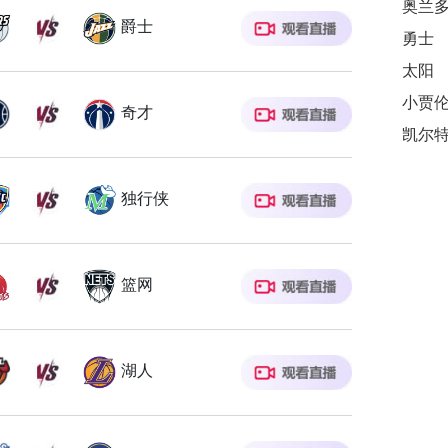
爵士
勇士
太阳
奇才
独行侠
篮网
湖人