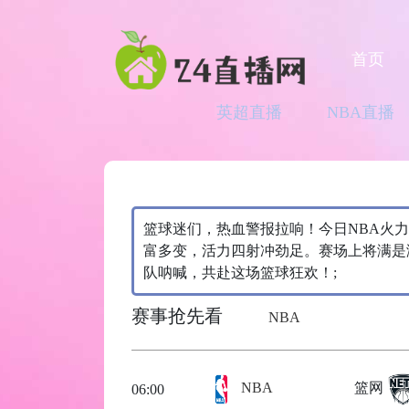
首页
英超直播
NBA直播
篮球迷们，热血警报拉响！今日NBA火
富多变，活力四射冲劲足。赛场上将满是
队呐喊，共赴这场篮球狂欢！;
赛事抢先看
NBA
NBA
篮网
06:00