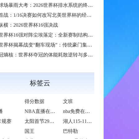
场暴雨大考：2026世界杯排水系统的终极抗洪力
首战：1/16决赛如何改写北美世界杯的经济版图
纵横：2026世界杯16强决战
6世界杯16强对阵尘埃落定：全新赛制结构引爆热议
6世界杯揭幕战变“翻车现场”：传统豪门集体遇险
冠熵核：世界杯夺冠的体能耗散逆转与多阶博弈论**
标签云
得分数据
文班
播
NBA直播在线观看
nba免费在线高清直播
常规赛
太阳首节29-30落后步行者
湖人115-119不敌火箭
国王
巴特勒