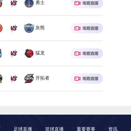
勇士
灰熊
猛龙
开拓者
页
足球直播
篮球直播
重要赛事
资讯