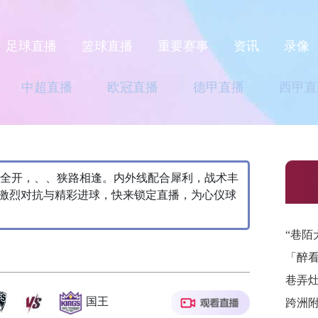
足球直播
篮球直播
重要赛事
资讯
录像
中超直播
欧冠直播
德甲直播
西甲直
力全开，、、狭路相逢。内外线配合犀利，战术丰
激烈对抗与精彩进球，快来锁定直播，为心仪球
“巷陌
「醉
巷弄
国王