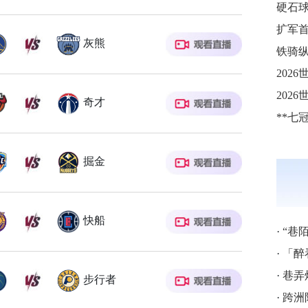
灰熊
铁骑纵
奇才
掘金
快船
·
“巷
·
「醉
·
巷弄
步行者
·
跨洲附