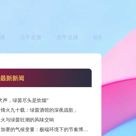
播
法甲直播
意甲直播
欧联直播
亚
犬声，绿茵尽头是炊烟”
看烽火九十载：绿茵酒馆的深夜战歌」
灶火与绿茵狂潮的风味交响
跨洲附加赛的气候变量：极端环境下的节奏博弈与战术自适应