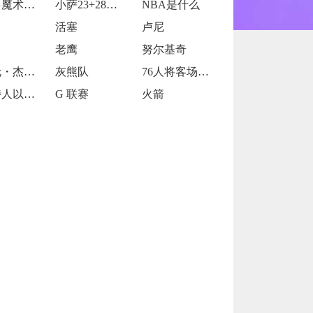
奥兰多魔术的当家球星保罗-班凯罗
小萨23+28德罗赞24+9 国王114
NBA是什么
活塞
卢尼
老鹰
努尔基奇
小贾伦・杰克逊
灰熊队
76人将客场挑战魔术
凯尔特人以120-119战胜鹈鹕
G 联赛
火箭