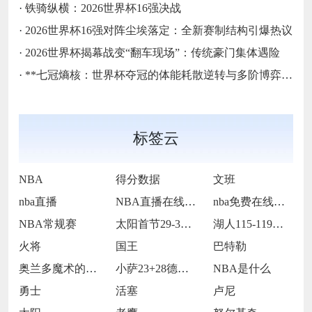
·
铁骑纵横：2026世界杯16强决战
·
2026世界杯16强对阵尘埃落定：全新赛制结构引爆热议
·
2026世界杯揭幕战变“翻车现场”：传统豪门集体遇险
·
**七冠熵核：世界杯夺冠的体能耗散逆转与多阶博弈论**
标签云
NBA
得分数据
文班
nba直播
NBA直播在线观看
nba免费在线高清直播
NBA常规赛
太阳首节29-30落后步行者
湖人115-119不敌火箭
火将
国王
巴特勒
奥兰多魔术的当家球星保罗-班凯罗
小萨23+28德罗赞24+9 国王114
NBA是什么
勇士
活塞
卢尼