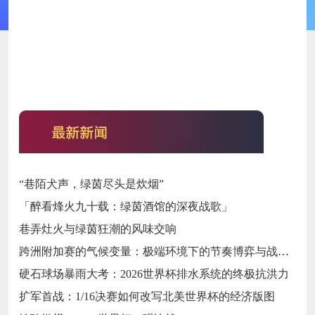
“巷陌犬声，绿茵尽头是炊烟”
「醉看烽火九十载：绿茵酒馆的深夜战歌」
巷弄灶火与绿茵狂潮的风味交响
跨洲附加赛的气候变量：极端环境下的节奏博弈与战术自适应
硬石球场暴雨大考：2026世界杯排水系统的终极抗洪力
扩军首战：1/16决赛如何改写北美世界杯的经济版图