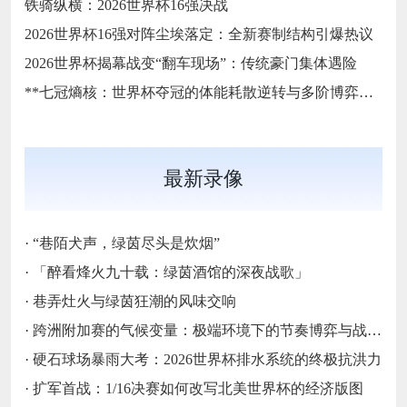
铁骑纵横：2026世界杯16强决战
2026世界杯16强对阵尘埃落定：全新赛制结构引爆热议
2026世界杯揭幕战变“翻车现场”：传统豪门集体遇险
**七冠熵核：世界杯夺冠的体能耗散逆转与多阶博弈论**
最新录像
·
“巷陌犬声，绿茵尽头是炊烟”
·
「醉看烽火九十载：绿茵酒馆的深夜战歌」
·
巷弄灶火与绿茵狂潮的风味交响
·
跨洲附加赛的气候变量：极端环境下的节奏博弈与战术自适应
·
硬石球场暴雨大考：2026世界杯排水系统的终极抗洪力
·
扩军首战：1/16决赛如何改写北美世界杯的经济版图