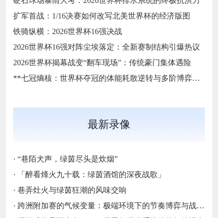
硬石球场暴雨大考：2026世界杯排水系统的终极抗洪力
扩军首战：1/16决赛如何改写北美世界杯的经济版图
铁骑纵横：2026世界杯16强决战
2026世界杯16强对阵尘埃落定：全新赛制结构引爆热议
2026世界杯揭幕战变“翻车现场”：传统豪门集体遇险
**七冠熵核：世界杯夺冠的体能耗散逆转与多阶博弈论**
最新录像
·
“巷陌犬声，绿茵尽头是炊烟”
·
「醉看烽火九十载：绿茵酒馆的深夜战歌」
·
巷弄灶火与绿茵狂潮的风味交响
·
跨洲附加赛的气候变量：极端环境下的节奏博弈与战术自适应