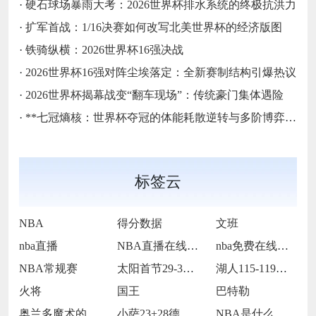
·
硬石球场暴雨大考：2026世界杯排水系统的终极抗洪力
·
扩军首战：1/16决赛如何改写北美世界杯的经济版图
·
铁骑纵横：2026世界杯16强决战
·
2026世界杯16强对阵尘埃落定：全新赛制结构引爆热议
·
2026世界杯揭幕战变“翻车现场”：传统豪门集体遇险
·
**七冠熵核：世界杯夺冠的体能耗散逆转与多阶博弈论**
标签云
NBA
得分数据
文班
nba直播
NBA直播在线观看
nba免费在线高清直播
NBA常规赛
太阳首节29-30落后步行者
湖人115-119不敌火箭
火将
国王
巴特勒
奥兰多魔术的当家球星保罗-班凯罗
小萨23+28德罗赞24+9 国王114
NBA是什么