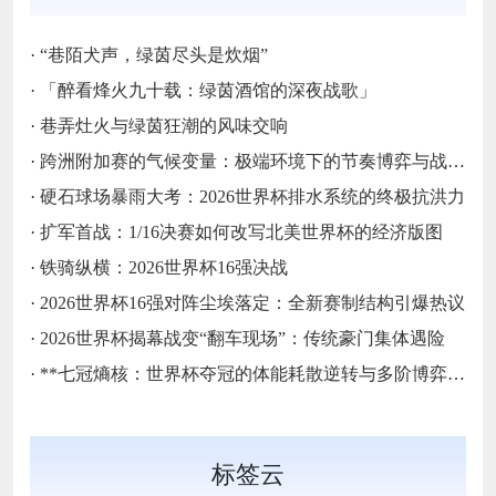
·
“巷陌犬声，绿茵尽头是炊烟”
·
「醉看烽火九十载：绿茵酒馆的深夜战歌」
·
巷弄灶火与绿茵狂潮的风味交响
·
跨洲附加赛的气候变量：极端环境下的节奏博弈与战术自适应
·
硬石球场暴雨大考：2026世界杯排水系统的终极抗洪力
·
扩军首战：1/16决赛如何改写北美世界杯的经济版图
·
铁骑纵横：2026世界杯16强决战
·
2026世界杯16强对阵尘埃落定：全新赛制结构引爆热议
·
2026世界杯揭幕战变“翻车现场”：传统豪门集体遇险
·
**七冠熵核：世界杯夺冠的体能耗散逆转与多阶博弈论**
标签云