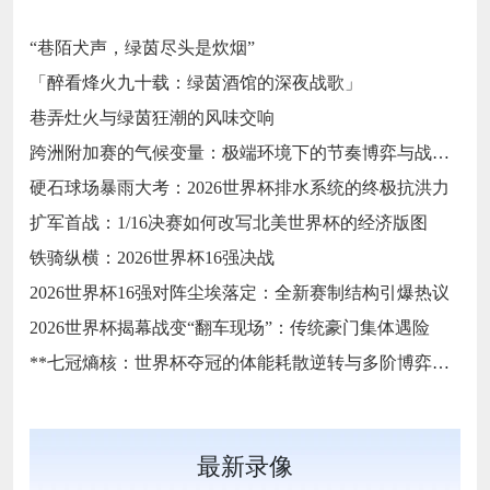
“巷陌犬声，绿茵尽头是炊烟”
「醉看烽火九十载：绿茵酒馆的深夜战歌」
巷弄灶火与绿茵狂潮的风味交响
跨洲附加赛的气候变量：极端环境下的节奏博弈与战术自适应
硬石球场暴雨大考：2026世界杯排水系统的终极抗洪力
扩军首战：1/16决赛如何改写北美世界杯的经济版图
铁骑纵横：2026世界杯16强决战
2026世界杯16强对阵尘埃落定：全新赛制结构引爆热议
2026世界杯揭幕战变“翻车现场”：传统豪门集体遇险
**七冠熵核：世界杯夺冠的体能耗散逆转与多阶博弈论**
最新录像