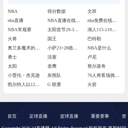
NBA
得分数据
文班
nba直播
NBA直播在线观看
nba免费在线高清直播
NBA常规赛
太阳首节29-30落后步行者
湖人115-119不敌火箭
火将
国王
巴特勒
奥兰多魔术的当家球星保罗-班凯罗
小萨23+28德罗赞24+9 国王114
NBA是什么
勇士
活塞
卢尼
太阳
老鹰
努尔基奇
小贾伦・杰克逊
灰熊队
76人将客场挑战魔术
凯尔特人以120-119战胜鹈鹕
G 联赛
火箭
首页
足球直播
篮球直播
重要赛事
资