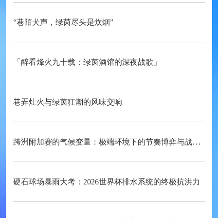
“巷陌犬声，绿茵尽头是炊烟”
「醉看烽火九十载：绿茵酒馆的深夜战歌」
巷弄灶火与绿茵狂潮的风味交响
跨洲附加赛的气候变量：极端环境下的节奏博弈与战术自适应
硬石球场暴雨大考：2026世界杯排水系统的终极抗洪力