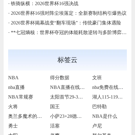
·
铁骑纵横：2026世界杯16强决战
·
2026世界杯16强对阵尘埃落定：全新赛制结构引爆热议
·
2026世界杯揭幕战变“翻车现场”：传统豪门集体遇险
·
**七冠熵核：世界杯夺冠的体能耗散逆转与多阶博弈论**
标签云
NBA
得分数据
文班
nba直播
NBA直播在线观看
nba免费在线高清直播
NBA常规赛
太阳首节29-30落后步行者
湖人115-119不敌火箭
火将
国王
巴特勒
奥兰多魔术的当家球星保罗-班凯罗
小萨23+28德罗赞24+9 国王114
NBA是什么
勇士
活塞
卢尼