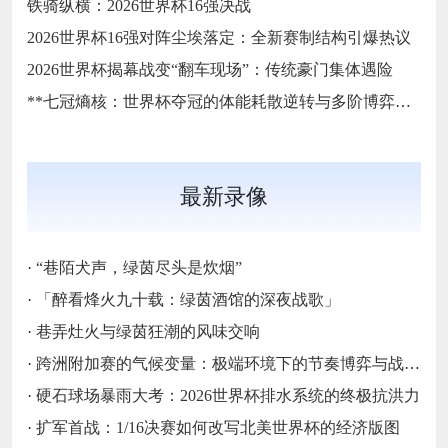
铁骑纵横：2026世界杯16强决战
2026世界杯16强对阵尘埃落定：全新赛制结构引爆热议
2026世界杯揭幕战变“翻车现场”：传统豪门集体遇险
**七冠熵核：世界杯夺冠的体能耗散逆转与多阶博弈论**
最新录像
·
“巷陌犬声，绿茵尽头是炊烟”
·
「醉看烽火九十载：绿茵酒馆的深夜战歌」
·
巷弄灶火与绿茵狂潮的风味交响
·
跨洲附加赛的气候变量：极端环境下的节奏博弈与战术自适应
·
硬石球场暴雨大考：2026世界杯排水系统的终极抗洪力
·
扩军首战：1/16决赛如何改写北美世界杯的经济版图