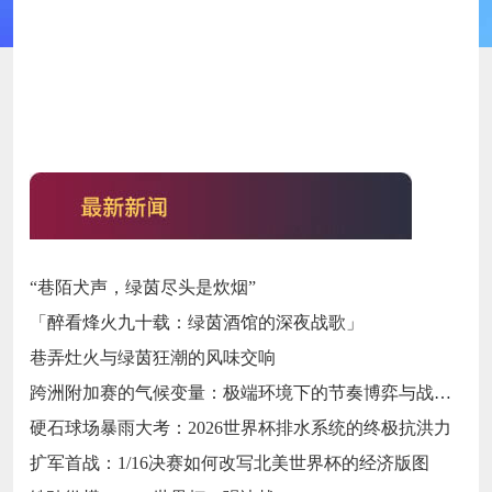
“巷陌犬声，绿茵尽头是炊烟”
「醉看烽火九十载：绿茵酒馆的深夜战歌」
巷弄灶火与绿茵狂潮的风味交响
跨洲附加赛的气候变量：极端环境下的节奏博弈与战术自适应
硬石球场暴雨大考：2026世界杯排水系统的终极抗洪力
扩军首战：1/16决赛如何改写北美世界杯的经济版图