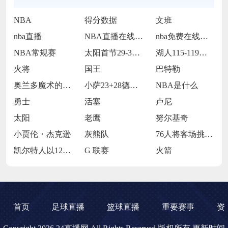
NBA
得分数据
文班
nba直播
NBA直播在线观看
nba免费在线高清直播
NBA常规赛
太阳首节29-30落后步行者
湖人115-119不敌火箭
火将
国王
巴特勒
奥兰多魔术的当家球星保罗-班凯罗
小萨23+28德罗赞24+9 国王114
NBA是什么
勇士
活塞
卢尼
太阳
老鹰
努尔基奇
小贾伦・杰克逊
灰熊队
76人将客场挑战魔术
凯尔特人以120-119战胜鹈鹕
G 联赛
火箭
首页
足球直播
篮球直播
重要赛事
资