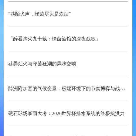
“巷陌犬声，绿茵尽头是炊烟”
「醉看烽火九十载：绿茵酒馆的深夜战歌」
巷弄灶火与绿茵狂潮的风味交响
跨洲附加赛的气候变量：极端环境下的节奏博弈与战术自适应
硬石球场暴雨大考：2026世界杯排水系统的终极抗洪力