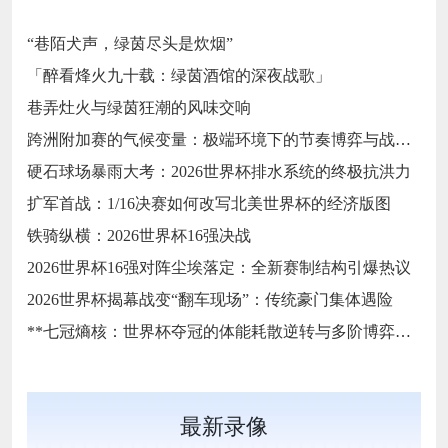
“巷陌犬声，绿茵尽头是炊烟”
「醉看烽火九十载：绿茵酒馆的深夜战歌」
巷弄灶火与绿茵狂潮的风味交响
跨洲附加赛的气候变量：极端环境下的节奏博弈与战术自适应
硬石球场暴雨大考：2026世界杯排水系统的终极抗洪力
扩军首战：1/16决赛如何改写北美世界杯的经济版图
铁骑纵横：2026世界杯16强决战
2026世界杯16强对阵尘埃落定：全新赛制结构引爆热议
2026世界杯揭幕战变“翻车现场”：传统豪门集体遇险
**七冠熵核：世界杯夺冠的体能耗散逆转与多阶博弈论**
最新录像