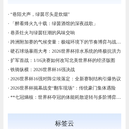
·
“巷陌犬声，绿茵尽头是炊烟”
·
「醉看烽火九十载：绿茵酒馆的深夜战歌」
·
巷弄灶火与绿茵狂潮的风味交响
·
跨洲附加赛的气候变量：极端环境下的节奏博弈与战术自适应
·
硬石球场暴雨大考：2026世界杯排水系统的终极抗洪力
·
扩军首战：1/16决赛如何改写北美世界杯的经济版图
·
铁骑纵横：2026世界杯16强决战
·
2026世界杯16强对阵尘埃落定：全新赛制结构引爆热议
·
2026世界杯揭幕战变“翻车现场”：传统豪门集体遇险
·
**七冠熵核：世界杯夺冠的体能耗散逆转与多阶博弈论**
标签云