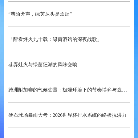
“巷陌犬声，绿茵尽头是炊烟”
「醉看烽火九十载：绿茵酒馆的深夜战歌」
巷弄灶火与绿茵狂潮的风味交响
跨洲附加赛的气候变量：极端环境下的节奏博弈与战术自适应
硬石球场暴雨大考：2026世界杯排水系统的终极抗洪力