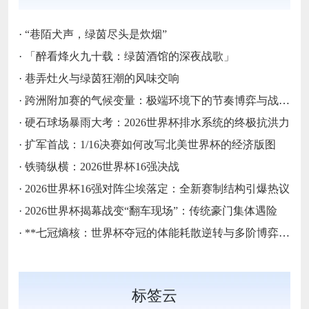
·
“巷陌犬声，绿茵尽头是炊烟”
·
「醉看烽火九十载：绿茵酒馆的深夜战歌」
·
巷弄灶火与绿茵狂潮的风味交响
·
跨洲附加赛的气候变量：极端环境下的节奏博弈与战术自适应
·
硬石球场暴雨大考：2026世界杯排水系统的终极抗洪力
·
扩军首战：1/16决赛如何改写北美世界杯的经济版图
·
铁骑纵横：2026世界杯16强决战
·
2026世界杯16强对阵尘埃落定：全新赛制结构引爆热议
·
2026世界杯揭幕战变“翻车现场”：传统豪门集体遇险
·
**七冠熵核：世界杯夺冠的体能耗散逆转与多阶博弈论**
标签云