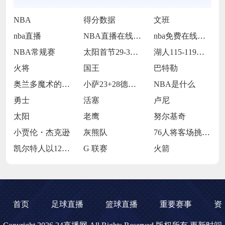
NBA
得分数据
文班
nba直播
NBA直播在线观看
nba免费在线高清直播
NBA常规赛
太阳首节29-30落后步行者
湖人115-119不敌火箭
火将
国王
巴特勒
奥兰多魔术的当家球星保罗-班凯罗
小萨23+28德罗赞24+9 国王114
NBA是什么
勇士
活塞
卢尼
太阳
老鹰
努尔基奇
小贾伦・杰克逊
灰熊队
76人将客场挑战魔术
凯尔特人以120-119战胜鹈鹕
G 联赛
火箭
首页
足球直播
篮球直播
重要赛事
资