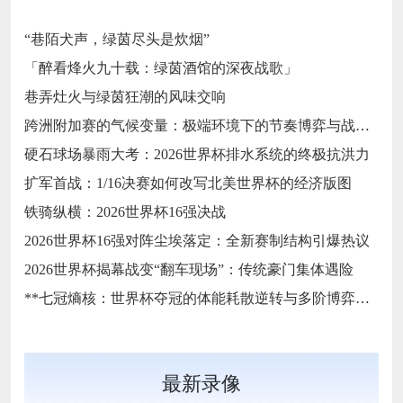
“巷陌犬声，绿茵尽头是炊烟”
「醉看烽火九十载：绿茵酒馆的深夜战歌」
巷弄灶火与绿茵狂潮的风味交响
跨洲附加赛的气候变量：极端环境下的节奏博弈与战术自适应
硬石球场暴雨大考：2026世界杯排水系统的终极抗洪力
扩军首战：1/16决赛如何改写北美世界杯的经济版图
铁骑纵横：2026世界杯16强决战
2026世界杯16强对阵尘埃落定：全新赛制结构引爆热议
2026世界杯揭幕战变“翻车现场”：传统豪门集体遇险
**七冠熵核：世界杯夺冠的体能耗散逆转与多阶博弈论**
最新录像