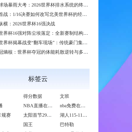
场暴雨大考：2026世界杯排水系统的终极抗洪力
首战：1/16决赛如何改写北美世界杯的经济版图
纵横：2026世界杯16强决战
6世界杯16强对阵尘埃落定：全新赛制结构引爆热议
6世界杯揭幕战变“翻车现场”：传统豪门集体遇险
冠熵核：世界杯夺冠的体能耗散逆转与多阶博弈论**
标签云
得分数据
文班
播
NBA直播在线观看
nba免费在线高清直播
常规赛
太阳首节29-30落后步行者
湖人115-119不敌火箭
国王
巴特勒