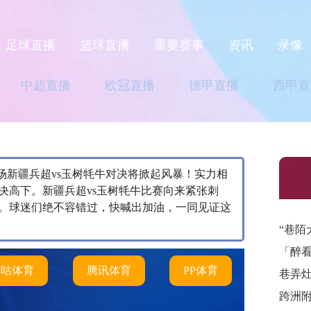
足球直播
篮球直播
重要赛事
资讯
录像
中超直播
欧冠直播
德甲直播
西甲直
0，本场新疆兵超vs玉树牦牛对决将掀起风暴！实力相
决高下。新疆兵超vs玉树牦牛比赛向来紧张刺
。球迷们绝不容错过，快喊出加油，一同见证这
“巷陌
「醉
咪咕体育
腾讯体育
PP体育
巷弄