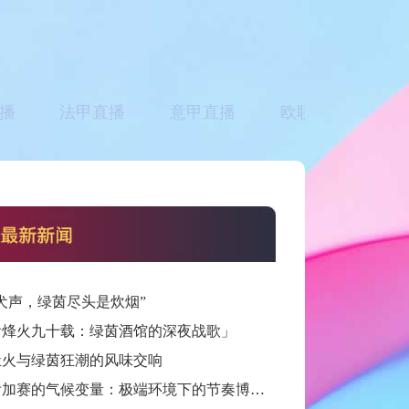
播
法甲直播
意甲直播
欧联直播
亚
犬声，绿茵尽头是炊烟”
看烽火九十载：绿茵酒馆的深夜战歌」
灶火与绿茵狂潮的风味交响
跨洲附加赛的气候变量：极端环境下的节奏博弈与战术自适应