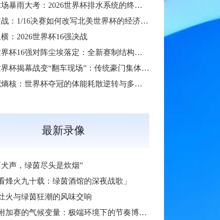
硬石球场暴雨大考：2026世界杯排水系统的终极抗洪力
扩军首战：1/16决赛如何改写北美世界杯的经济版图
横：2026世界杯16强决战
2026世界杯16强对阵尘埃落定：全新赛制结构引爆热议
2026世界杯揭幕战变“翻车现场”：传统豪门集体遇险
**七冠熵核：世界杯夺冠的体能耗散逆转与多阶博弈论**
最新录像
陌犬声，绿茵尽头是炊烟”
看烽火九十载：绿茵酒馆的深夜战歌」
灶火与绿茵狂潮的风味交响
加赛的气候变量：极端环境下的节奏博弈与战术自适应