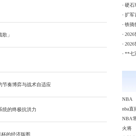
·
硬石球
·
扩军
·
铁骑
·
202
战歌」
·
202
·
**七
的节奏博弈与战术自适应
NBA
nba直
水系统的终极抗洪力
NBA
火将
界杯的经济版图