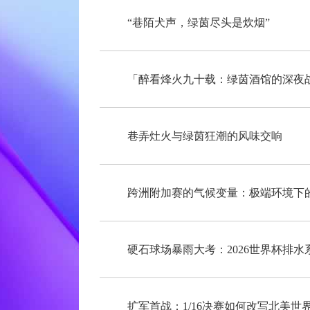
“巷陌犬声，绿茵尽头是炊烟”
「醉看烽火九十载：绿茵酒馆的深夜
巷弄灶火与绿茵狂潮的风味交响
跨洲附加赛的气候变量：极端环境下
硬石球场暴雨大考：2026世界杯排
扩军首战：1/16决赛如何改写北美世