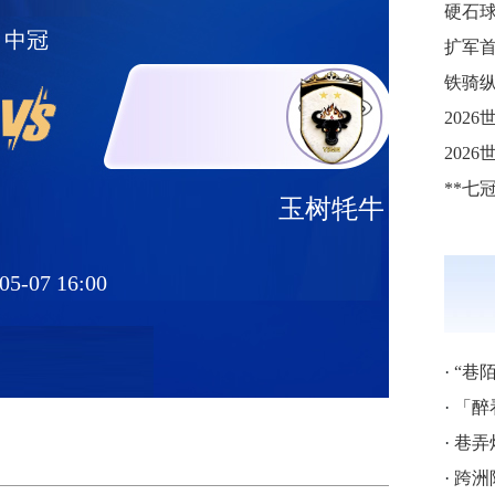
中冠
铁骑纵
玉树牦牛
05-07 16:00
·
“巷
·
「醉
·
巷弄
·
跨洲附