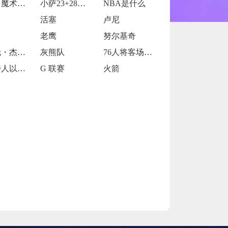
奥兰多魔术的当家球星保罗-班凯罗
小萨23+28德罗赞24+9 国王114
NBA是什么
活塞
卢尼
老鹰
努尔基奇
小贾伦・杰克逊
灰熊队
76人将客场挑战魔术
凯尔特人以120-119战胜鹈鹕
G 联赛
火箭