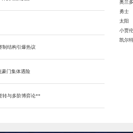
勇士
太阳
新赛制结构引爆热议
传统豪门集体遇险
逆转与多阶博弈论**